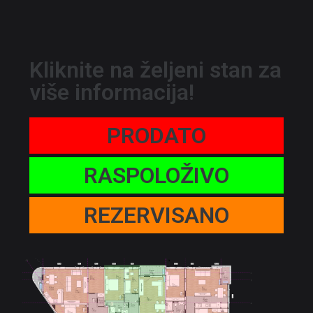
Kliknite na željeni stan za
više informacija!
PRODATO
RASPOLOŽIVO
REZERVISANO