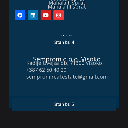
Mahala II sprat
Mahala III sprat
Stan br. 4
Semprom d.o.o. Visoko
Kadije Uvejsa bb, 71300 Visoko
+387 62 50 40 20
semprom.real.estate@gmail.com
SEMPROM d.o.o. ©2023 All Rights Reserved - Dev. by
AdriaCode
Stan br. 5