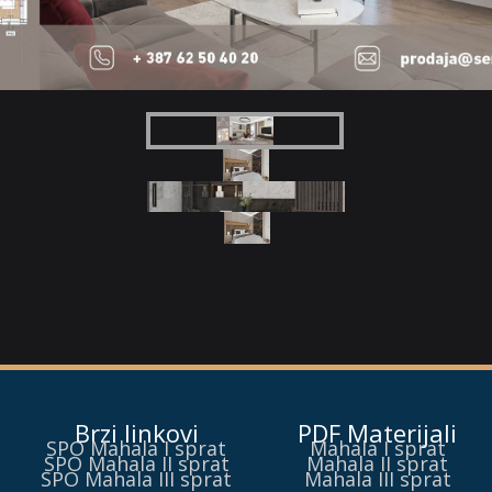
Brzi linkovi
PDF Materijali
SPO Mahala I sprat
Mahala I sprat
SPO Mahala II sprat
Mahala II sprat
SPO Mahala III sprat
Mahala III sprat