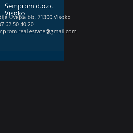
Semprom d.o.o.
Visoko
ije Uvejsa bb, 71300 Visoko
7 62 50 40 20
mprom.real.estate@gmail.com