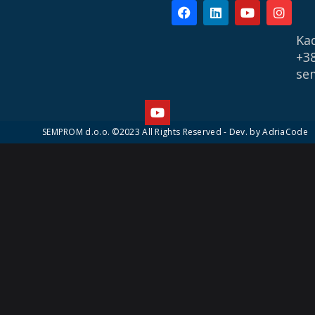
Kad
+38
se
SEMPROM d.o.o. ©2023 All Rights Reserved - Dev. by
AdriaCode