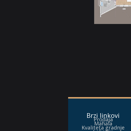
Brzi linkovi
Prodaja
Mahala
Kvaliteta gradnje