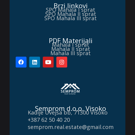
Brzi linkovi
SPO Mahala I sprat
SPO Mahala II sprat
SPO Mahala III sprat
PDF Materijali
Mahala I sprat
Mahala II sprat
Mahala III sprat
Semprom d.o.o. Visoko
Kadije Uvejsa bb, 71300 Visoko
+387 62 50 40 20
semprom.real.estate@gmail.com