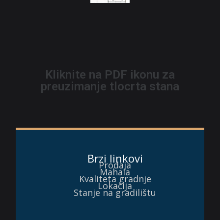
Kliknite na PDF ikonu za
preuzimanje tlocrta stana
Brzi linkovi
Prodaja
Mahala
Kvaliteta gradnje
Lokacija
Stanje na gradilištu